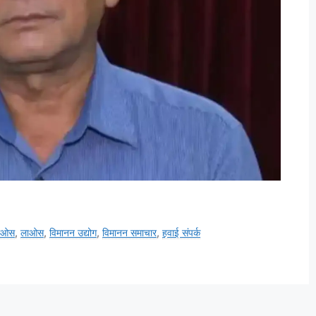
लाओस
,
लाओस
,
विमानन उद्योग
,
विमानन समाचार
,
हवाई संपर्क