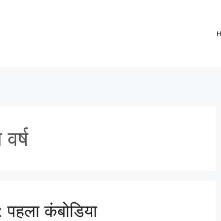
वर्ष
ष: पहला कंबोडिया