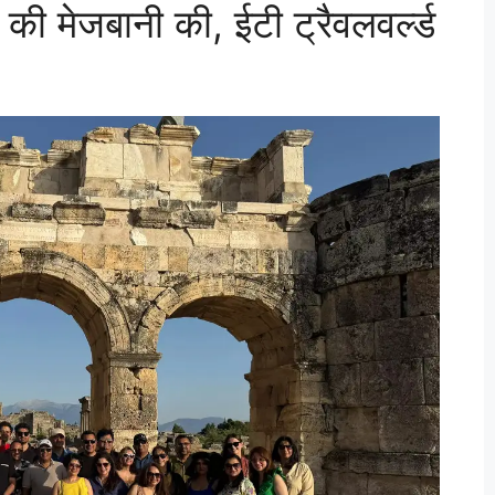
की मेजबानी की, ईटी ट्रैवलवर्ल्ड