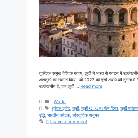
तुर्कीएक प्रमुख वैश्विक गंतव्य, तुर्की ने भारत से पर्यटन में उल
आगंतुकों का स्वागत किया, जो 2023 की इसी अवधि की तुलना में 34 
उल्लेखनीय है, जब तुर्की …
Read more
Categories
World
Tags
ट्रैवल एजेंट
,
तुर्की
,
तुर्की OTOAI फैम ट्रिप
,
तुर्की पर्यटन
वृद्धि
,
भारतीय पर्यटक
,
सांस्कृतिक अनुभव
Leave a comment