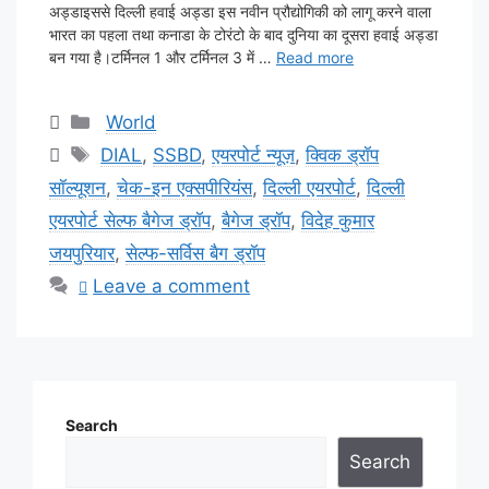
अड्डाइससे दिल्ली हवाई अड्डा इस नवीन प्रौद्योगिकी को लागू करने वाला
भारत का पहला तथा कनाडा के टोरंटो के बाद दुनिया का दूसरा हवाई अड्डा
बन गया है।टर्मिनल 1 और टर्मिनल 3 में …
Read more
Categories
World
Tags
DIAL
,
SSBD
,
एयरपोर्ट न्यूज़
,
क्विक ड्रॉप
सॉल्यूशन
,
चेक-इन एक्सपीरियंस
,
दिल्ली एयरपोर्ट
,
दिल्ली
एयरपोर्ट सेल्फ बैगेज ड्रॉप
,
बैगेज ड्रॉप
,
विदेह कुमार
जयपुरियार
,
सेल्फ-सर्विस बैग ड्रॉप
Leave a comment
Search
Search