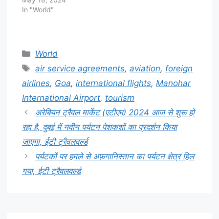
In "World"
Categories
World
Tags
air service agreements
,
aviation
,
foreign
airlines
,
Goa
,
international flights
,
Manohar
International Airport
,
tourism
अरेबियन ट्रैवल मार्केट (एटीएम) 2024 आज से शुरू हो
रहा है, दुबई में नवीन पर्यटन पेशकशों का प्रदर्शन किया
जाएगा, ईटी ट्रैवलवर्ल्ड
पर्यटकों पर हमले से अफ़गानिस्तान का पर्यटन क्षेत्र हिल
गया, ईटी ट्रैवलवर्ल्ड