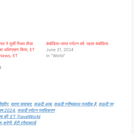
 ने तुर्की स्थित वीज़ा
कंबोडिया-भारत पर्यटन वर्ष: पहला कंबोडिया
का अधिग्रहण किया, ET
June 21, 2024
 News, ET
In "World"
4
दद्दीन
,
यात्रा समाचार
,
सऊदी अरब
,
सऊदी ग्रीष्मकाल नजदीक है
,
सऊदी नए
क्रम 2024
,
सऊदी पर्यटन प्राधिकरण
म लॉन्च की, ET TravelWorld
ू करेगी, ईटी ट्रैवलवर्ल्ड