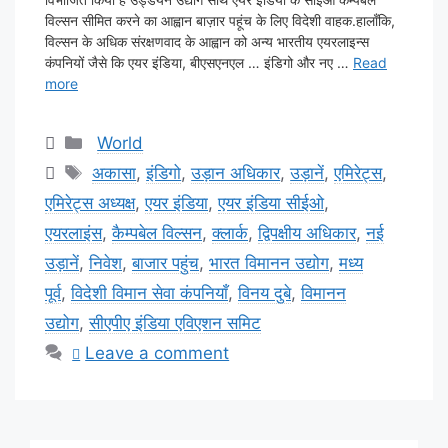
विल्सन सीमित करने का आह्वान बाज़ार पहूंच के लिए विदेशी वाहक.हालाँकि,
विल्सन के अधिक संरक्षणवाद के आह्वान को अन्य भारतीय एयरलाइन्स
कंपनियों जैसे कि एयर इंडिया, बीएसएनएल … इंडिगो और नए …
Read
more
Categories
World
Tags
अकासा
,
इंडिगो
,
उड़ान अधिकार
,
उड़ानें
,
एमिरेट्स
,
एमिरेट्स अध्यक्ष
,
एयर इंडिया
,
एयर इंडिया सीईओ
,
एयरलाइंस
,
कैम्पबेल विल्सन
,
क्लार्क
,
द्विपक्षीय अधिकार
,
नई
उड़ानें
,
निवेश
,
बाजार पहुंच
,
भारत विमानन उद्योग
,
मध्य
पूर्व
,
विदेशी विमान सेवा कंपनियाँ
,
विनय दुबे
,
विमानन
उद्योग
,
सीएपीए इंडिया एविएशन समिट
Leave a comment