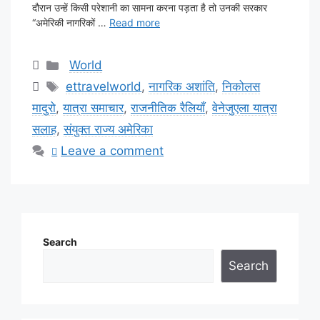
दौरान उन्हें किसी परेशानी का सामना करना पड़ता है तो उनकी सरकार
“अमेरिकी नागरिकों …
Read more
Categories
World
Tags
ettravelworld
,
नागरिक अशांति
,
निकोलस
मादुरो
,
यात्रा समाचार
,
राजनीतिक रैलियाँ
,
वेनेजुएला यात्रा
सलाह
,
संयुक्त राज्य अमेरिका
Leave a comment
Search
Search