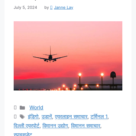
July 5, 2024
by
Janne Lay
Categories
World
Tags
इंडिगो
,
उड़ानें
,
एयरलाइन समाचार
,
टर्मिनल 1
,
दिल्ली एयरपोर्ट
,
विमानन उद्योग
,
विमानन समाचार
,
स्पाइसजेट