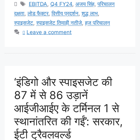
Tags
EBITDA
,
Q4 FY24
,
अजय सिंह
,
परिचालन
दक्षता
,
लोड फैक्टर
,
वित्तीय प्रदर्शन
,
शुद्ध लाभ
,
स्पाइसजेट
,
स्पाइसजेट तिमाही नतीजे
,
हज परिचालन
Leave a comment
‘इंडिगो और स्पाइसजेट की
87 में से 86 उड़ानें
आईजीआईए के टर्मिनल 1 से
स्थानांतरित की गईं’: सरकार,
ईटी ट्रैवलवर्ल्ड