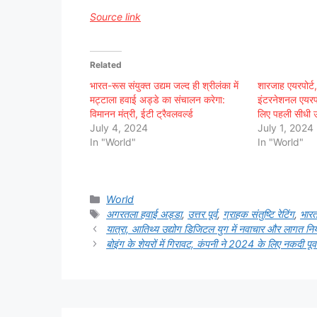
Source link
Related
भारत-रूस संयुक्त उद्यम जल्द ही श्रीलंका में
शारजाह एयरपोर्ट,
मट्टाला हवाई अड्डे का संचालन करेगा:
इंटरनेशनल एयरपोर
विमानन मंत्री, ईटी ट्रैवलवर्ल्ड
लिए पहली सीधी 
July 4, 2024
July 1, 2024
In "World"
In "World"
Categories
World
Tags
अगरतला हवाई अड्डा
,
उत्तर पूर्व
,
ग्राहक संतुष्टि रेटिंग
,
भार
यात्रा, आतिथ्य उद्योग डिजिटल युग में नवाचार और लागत नियं
बोइंग के शेयरों में गिरावट, कंपनी ने 2024 के लिए नक