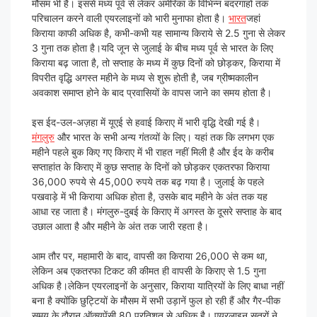
मौसम भी है। इससे मध्य पूर्व से लेकर अमेरिका के विभिन्न बंदरगाहों तक
परिचालन करने वाली एयरलाइनों को भारी मुनाफा होता है।
भारत
जहां
किराया काफी अधिक है, कभी-कभी यह सामान्य किराये से 2.5 गुना से लेकर
3 गुना तक होता है।यदि जून से जुलाई के बीच मध्य पूर्व से भारत के लिए
किराया बढ़ जाता है, तो सप्ताह के मध्य में कुछ दिनों को छोड़कर, किराया में
विपरीत वृद्धि अगस्त महीने के मध्य से शुरू होती है, जब ग्रीष्मकालीन
अवकाश समाप्त होने के बाद प्रवासियों के वापस जाने का समय होता है।
इस ईद-उल-अज़हा में यूएई से हवाई किराए में भारी वृद्धि देखी गई है।
मंगलुरु
और भारत के सभी अन्य गंतव्यों के लिए। यहां तक ​​कि लगभग एक
महीने पहले बुक किए गए किराए में भी राहत नहीं मिली है और ईद के करीब
सप्ताहांत के किराए में कुछ सप्ताह के दिनों को छोड़कर एकतरफा किराया
36,000 रुपये से 45,000 रुपये तक बढ़ गया है। जुलाई के पहले
पखवाड़े में भी किराया अधिक होता है, उसके बाद महीने के अंत तक यह
आधा रह जाता है। मंगलुरु-दुबई के किराए में अगस्त के दूसरे सप्ताह के बाद
उछाल आता है और महीने के अंत तक जारी रहता है।
आम तौर पर, महामारी के बाद, वापसी का किराया 26,000 से कम था,
लेकिन अब एकतरफा टिकट की कीमत ही वापसी के किराए से 1.5 गुना
अधिक है।लेकिन एयरलाइनों के अनुसार, किराया यात्रियों के लिए बाधा नहीं
बना है क्योंकि छुट्टियों के मौसम में सभी उड़ानें फुल हो रही हैं और गैर-पीक
समय के दौरान ऑक्यूपेंसी 80 प्रतिशत से अधिक है। एयरलाइन सूत्रों ने